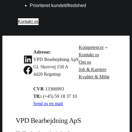
Prioriteret kundetilfredshed
Kontakt os
Kompetencer
Adresse:
Kontakt os
LinkedIn
VPD Bearbejdning ApS
Om os
Facebook
Gl. Skovvej 150 A
Job & Karriere
4420 Regstrup
Kvalitet & Miljø
CVR
13366993
Tlf.:
(+45) 59 18 37 10
Send os en mail
VPD Bearbejdning ApS